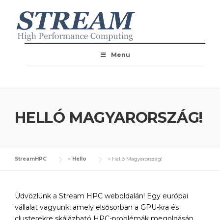
Menu
HELLÓ MAGYARORSZÁG!
StreamHPC
>
Hello
>
Helló Magyarország!
Üdvözlünk a Stream HPC weboldalán! Egy európai
vállalat vagyunk, amely elsősorban a GPU-kra és
clusterekre skálázható HPC-problémák megoldásán