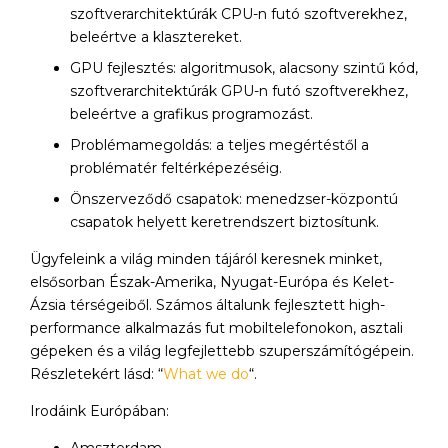
szoftverarchitektúrák CPU-n futó szoftverekhez,
beleértve a klasztereket.
GPU fejlesztés: algoritmusok, alacsony szintű kód,
szoftverarchitektúrák GPU-n futó szoftverekhez,
beleértve a grafikus programozást.
Problémamegoldás: a teljes megértéstől a
problématér feltérképezéséig.
Önszerveződő csapatok: menedzser-központú
csapatok helyett keretrendszert biztosítunk.
Ügyfeleink a világ minden tájáról keresnek minket,
elsősorban Észak-Amerika, Nyugat-Európa és Kelet-
Ázsia térségeiből. Számos általunk fejlesztett high-
performance alkalmazás fut mobiltelefonokon, asztali
gépeken és a világ legfejlettebb szuperszámítógépein.
Részletekért lásd: “
What we do
“.
Irodáink Európában: