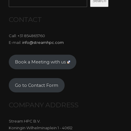
Search
CONTACT
Call: +31 854865760
E-mail:
info@streamhpc.com
Book a Meeting with us
Go to Contact Form
COMPANY ADDRESS
Stream HPC B.V.
Koningin Wilhelminaplein 1 - 40612