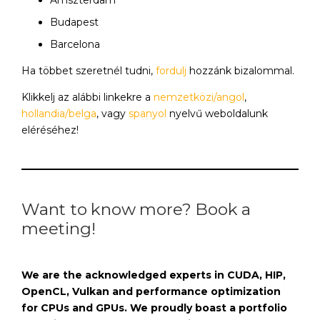
Amszterdam
Budapest
Barcelona
Ha többet szeretnél tudni,
fordulj
hozzánk bizalommal.
Klikkelj az alábbi linkekre a
nemzetközi/angol
,
hollandia/belga
, vagy
spanyol
nyelvű weboldalunk
eléréséhez!
Want to know more? Book a
meeting!
We are the acknowledged experts in CUDA, HIP,
OpenCL, Vulkan and performance optimization
for CPUs and GPUs. We proudly boast a portfolio