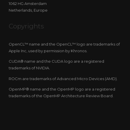
1062 HG Amsterdam
Netherlands, Europe
Copyrights
OpenCL™ name and the OpenCL™ logo are trademarks of
Apple Inc, used by permission by Khronos.
CUDA® name and the CUDA logo are a registered
trademarks of NVIDIA.
ROCm are trademarks of Advanced Micro Devices (AMD).
OpenMP® name and the OpenMP logo are a registered
trademarks of the OpenMP Architecture Review Board.