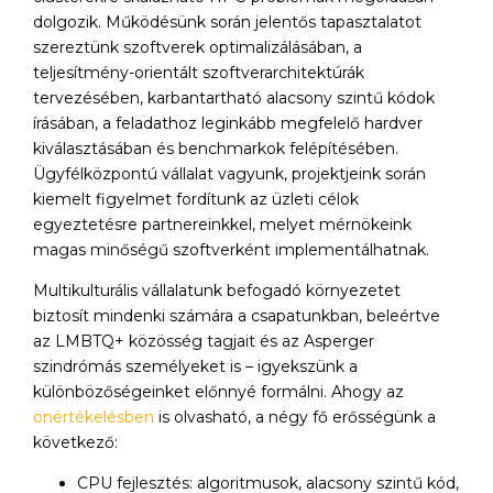
dolgozik. Működésünk során jelentős tapasztalatot
szereztünk szoftverek optimalizálásában, a
teljesítmény-orientált szoftverarchitektúrák
tervezésében, karbantartható alacsony szintű kódok
írásában, a feladathoz leginkább megfelelő hardver
kiválasztásában és benchmarkok felépítésében.
Ügyfélközpontú vállalat vagyunk, projektjeink során
kiemelt figyelmet fordítunk az üzleti célok
egyeztetésre partnereinkkel, melyet mérnökeink
magas minőségű szoftverként implementálhatnak.
Multikulturális vállalatunk befogadó környezetet
biztosít mindenki számára a csapatunkban, beleértve
az LMBTQ+ közösség tagjait és az Asperger
szindrómás személyeket is – igyekszünk a
különbözőségeinket előnnyé formálni. Ahogy az
önértékelésben
is olvasható, a négy fő erősségünk a
következő:
CPU fejlesztés: algoritmusok, alacsony szintű kód,